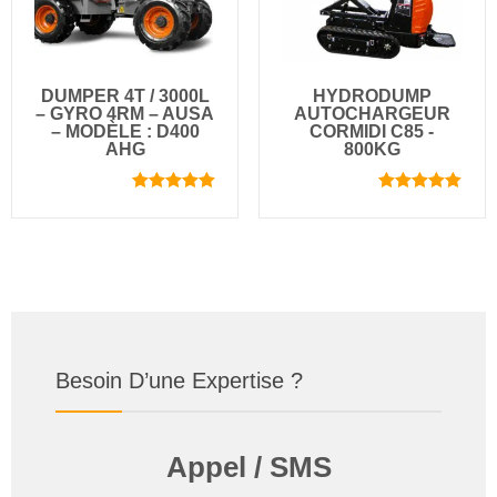
DUMPER 4T / 3000L
HYDRODUMP
– GYRO 4RM – AUSA
AUTOCHARGEUR
– MODÈLE : D400
CORMIDI C85 -
AHG
800KG
Note
Note
5.00
5.00
sur 5
sur 5
Besoin D’une Expertise ?
Appel / SMS