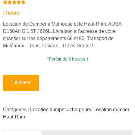
Noté
1
5.00
/ heure
sur 5
basé sur
notation
Location de Dumper à Mulhouse et le Haut-Rhin. AUSA
client
D150AHG 1.5T / 626L. Livraison à l’adresse de votre
chantier sur les départements 68 et 90. Transport de
Matériaux – Tous Travaux – Devis Gratuit !
*Forfait de 8 heures !
TARIFS
Catégories :
Location dumper / chargeurs
,
Location dumper
Haut-Rhin