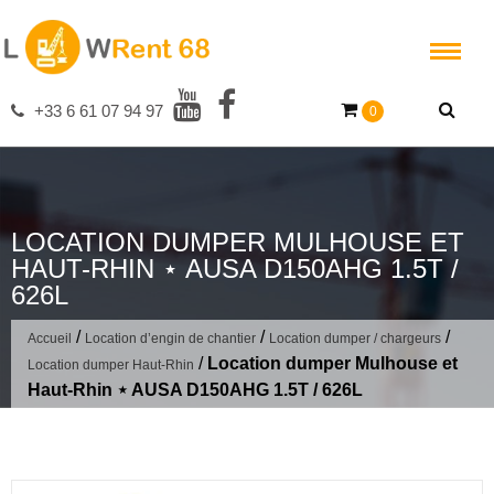
Skip
to
content
+33 6 61 07 94 97
0
LOCATION DUMPER MULHOUSE ET
HAUT-RHIN ⋆ AUSA D150AHG 1.5T /
626L
/
/
/
Accueil
Location d’engin de chantier
Location dumper / chargeurs
/
Location dumper Mulhouse et
Location dumper Haut-Rhin
Haut-Rhin ⋆ AUSA D150AHG 1.5T / 626L